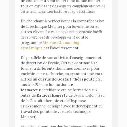
de continuer à s’entraîner de la bonne manière
tout en explorant des
aspects complémentaires de
cette technique, son histoire et son évolution
.
En cherchant à perfectionner la compréhension
de la technique Meisner pour lui-même ou les
autres élèves, il a mis en place un
système inédit
de recherche et de développement
dont le
programme
Meisner & coaching
systémique
est l’aboutissement.
En parallèle de son activité d’enseignement et
de direction de l’école, Octave continue à se
former à différents domaines connexes pour
enrichir cette recherche, en ayant entamé entre
autres un
cursus de Gestalt-thérapeute
en 5
ans à l’
EPG
, une
formation de
formateur
certifiante et une formation aux
outils de
Radical Honesty
de
Brad Blanton
(issu
de la Gestalt-thérapie et de l’hypnose
ericksonienne, et aligné avec le développent du
travail des points de vue de la technique
Meisner).
Ainsi également que des
techniques de méditation