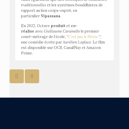
traditionnelles
et les systèmes bouddhistes de
rapport au lien corps-esprit, en
particulier
Vipassana
.
En 2022, Octave
produit
et
co-
réalise
avec
Guillaume Caramelle
le premier
court-métrage de l’école, “
C’est pas le Pérou !
“,
une comédie écrite par
Aurélien Laplace
. Le film
est disponible sur OCS, CanalPlay et Amazon
Prime.