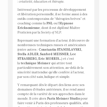
:
créativité
,
éducation
et
thérapie
.
Intéressé par les processus de développement
et libération personnelle, il se forme aussi à des
outils contemporains de “thérapies brèves” et
coaching comme la
PNL
ou l’
Hypnose
Ericksonienne
, dont il est diplômé Maître
Praticien par la
Society of NLP
.
Reprenant une formation d’acteur, il découvre de
nombreuses techniques russes et américaines
(entre autres :
Constantin STANISLAVSKI,
Stella ADLER, Sanford MEISNER, Lee
STRASBERG, Eric MORRIS…
) et c’est
la
technique Meisner
qui attire tout
particulièrement son attention, au-delà de la
sincérité inattendue qu’elle confère à l’acteur,
par son côté sain, ludique et simple.
Y remarquant dès le départ des liens avec ses
domaines d’études antérieurs, il se rend aussi
compte de la variété de ses approches dans le
monde. Il crée alors
Paris Meisner Studio
pour
faire venir à Paris des professeurs qualifiés, afin