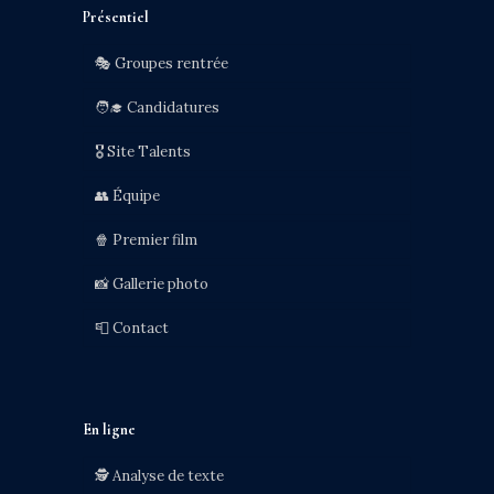
Présentiel
🎭 Groupes rentrée
🧑‍🎓 Candidatures
🎖️ Site Talents
👥 Équipe
🍿 Premier film
📸 Gallerie photo
📮 Contact
En ligne
🕵️ Analyse de texte