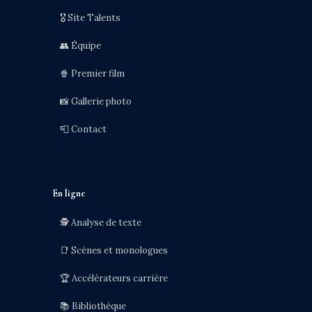
🎖️ Site Talents
👥 Équipe
🍿 Premier film
📸 Gallerie photo
📮 Contact
En ligne
🕵️ Analyse de texte
📑 Scènes et monologues
🏆 Accélérateurs carrière
📚 Bibliothèque