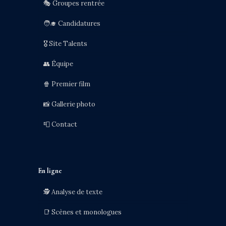
🎭 Groupes rentrée
🧑‍🎓 Candidatures
🎖️ Site Talents
👥 Équipe
🍿 Premier film
📸 Gallerie photo
📮 Contact
En ligne
🕵️ Analyse de texte
📑 Scènes et monologues