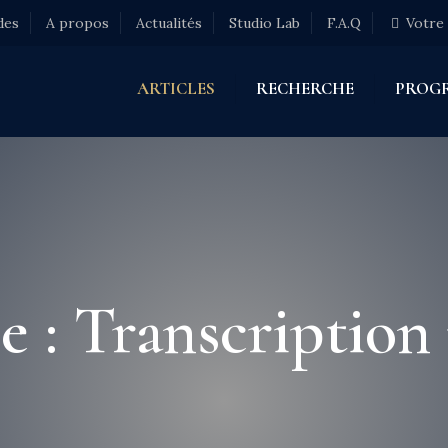
des
A propos
Actualités
Studio Lab
F.A.Q
Votre
ARTICLES
RECHERCHE
PROG
e : Transcription