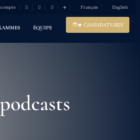
 compte
✈️
Français
English
🧑‍🎓 CANDIDATURES
RAMMES
ÉQUIPE
 podcasts