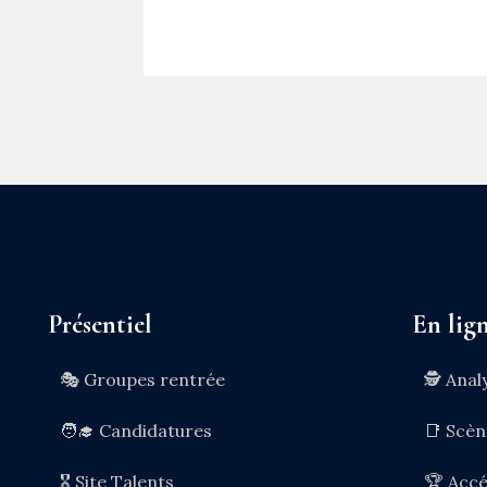
Présentiel
En lig
🎭 Groupes rentrée
🕵️ Anal
🧑‍🎓 Candidatures
📑 Scè
🎖️ Site Talents
🏆 Accé