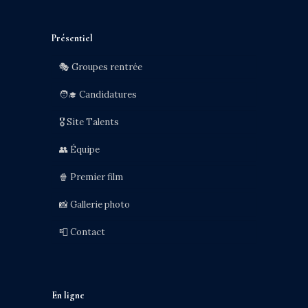
Présentiel
🎭 Groupes rentrée
🧑‍🎓 Candidatures
🎖️ Site Talents
👥 Équipe
🍿 Premier film
📸 Gallerie photo
📮 Contact
En ligne