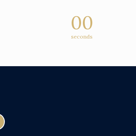
00
seconds