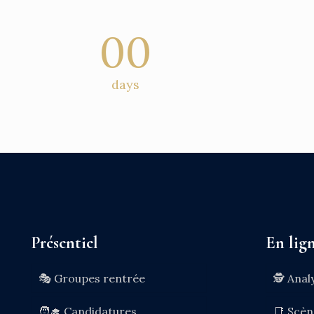
00
days
Présentiel
En lig
🎭 Groupes rentrée
🕵️ Anal
🧑‍🎓 Candidatures
📑 Scè