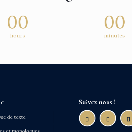
00
00
hours
minutes
ne
Suivez nous !
yse de texte
nes et monologues