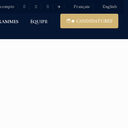
 compte
✈️
Français
English
🧑‍🎓 CANDIDATURES
RAMMES
ÉQUIPE