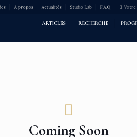
des
A propos
Actualités
Studio Lab
F.A.Q
Votre
ARTICLES
RECHERCHE
PROG
Coming Soon