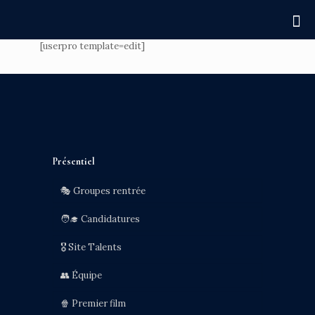
[userpro template=edit]
Présentiel
🎭 Groupes rentrée
🧑‍🎓 Candidatures
🎖️ Site Talents
👥 Équipe
🍿 Premier film