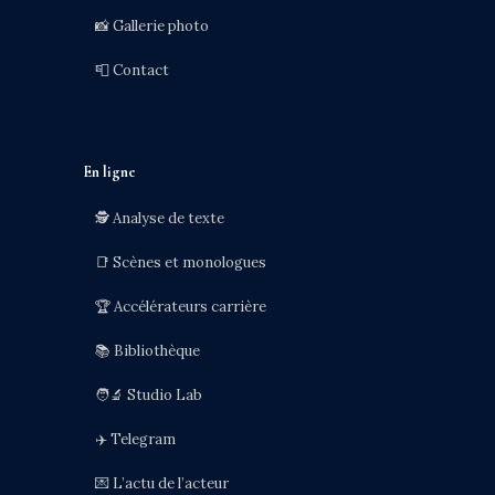
📸 Gallerie photo
📮 Contact
En ligne
🕵️ Analyse de texte
📑 Scènes et monologues
🏆 Accélérateurs carrière
📚 Bibliothèque
🧑‍🔬 Studio Lab
✈️ Telegram
💌 L’actu de l’acteur