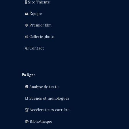
🎖️ Site Talents
👥 Équipe
🍿 Premier film
📸 Gallerie photo
📮 Contact
En ligne
🕵️ Analyse de texte
📑 Scènes et monologues
🏆 Accélérateurs carrière
📚 Bibliothèque