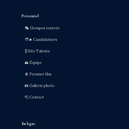
Présentiel
🎭 Groupes rentrée
🧑‍🎓 Candidatures
🎖️ Site Talents
👥 Équipe
🍿 Premier film
📸 Gallerie photo
📮 Contact
En ligne