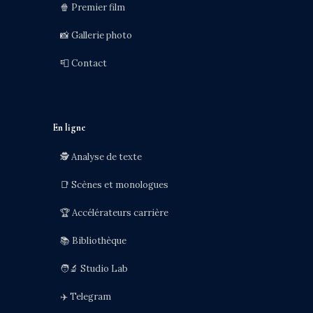
🍿 Premier film
📸 Gallerie photo
📮 Contact
En ligne
🕵️ Analyse de texte
📑 Scènes et monologues
🏆 Accélérateurs carrière
📚 Bibliothèque
🧑‍🔬 Studio Lab
✈️ Telegram