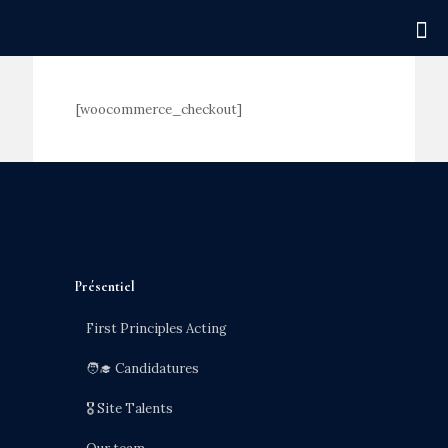
[woocommerce_checkout]
Présentiel
First Principles Acting
🧑‍🎓 Candidatures
🎖️ Site Talents