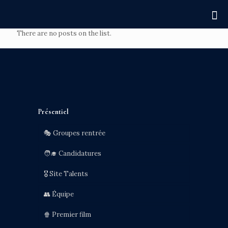
There are no posts on the list.
Présentiel
🎭 Groupes rentrée
🧑‍🎓 Candidatures
🎖️ Site Talents
👥 Équipe
🍿 Premier film