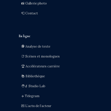
📸 Gallerie photo
📮 Contact
En ligne
🕵️ Analyse de texte
📑 Scènes et monologues
🏆 Accélérateurs carrière
📚 Bibliothèque
🧑‍🔬 Studio Lab
✈️ Telegram
💌 L’actu de l’acteur