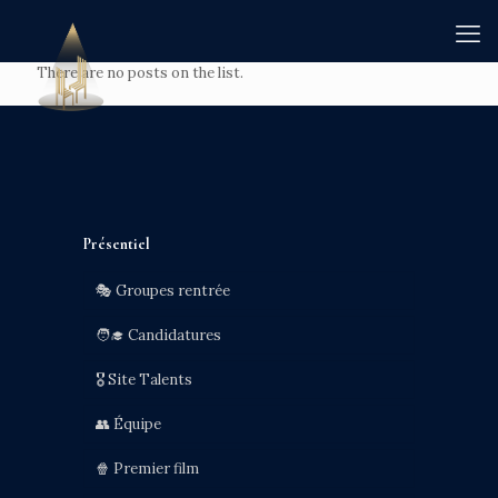
There are no posts on the list.
Présentiel
🎭 Groupes rentrée
🧑‍🎓 Candidatures
🎖️ Site Talents
👥 Équipe
🍿 Premier film