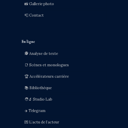
📸 Gallerie photo
📮 Contact
En ligne
🕵️ Analyse de texte
📑 Scènes et monologues
🏆 Accélérateurs carrière
📚 Bibliothèque
🧑‍🔬 Studio Lab
✈️ Telegram
💌 L’actu de l’acteur