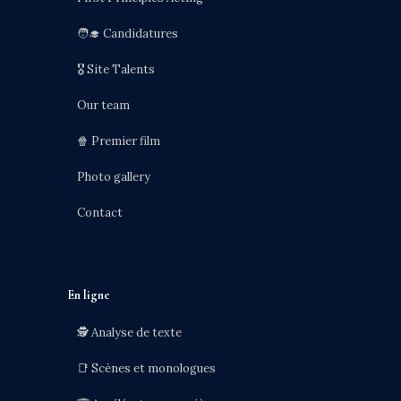
🧑‍🎓 Candidatures
🎖️ Site Talents
Our team
🍿 Premier film
Photo gallery
Contact
En ligne
🕵️ Analyse de texte
📑 Scènes et monologues