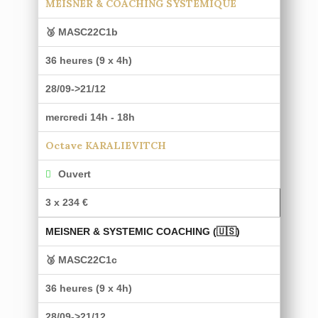
MEISNER & COACHING SYSTÉMIQUE
🥉 MASC22C1b
36 heures (9 x 4h)
28/09->21/12
mercredi 14h - 18h
Octave KARALIEVITCH
Ouvert
3 x 234 €
MEISNER & SYSTEMIC COACHING (🇺🇸)
🥉 MASC22C1c
36 heures (9 x 4h)
28/09->21/12