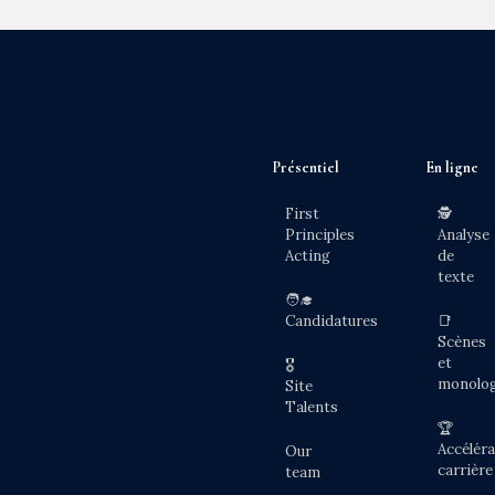
Présentiel
En ligne
First
🕵️
Principles
Analyse
Acting
de
texte
🧑‍🎓
Candidatures
📑
Scènes
et
🎖️
monolo
Site
Talents
🏆
Accéléra
Our
carrière
team