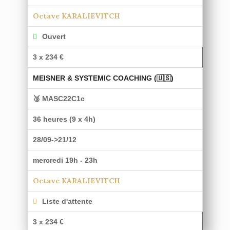
Octave KARALIEVITCH
Ouvert
3 x 234 €
MEISNER & SYSTEMIC COACHING (🇺🇸)
🥉 MASC22C1c
36 heures (9 x 4h)
28/09->21/12
mercredi 19h - 23h
Octave KARALIEVITCH
Liste d'attente
3 x 234 €