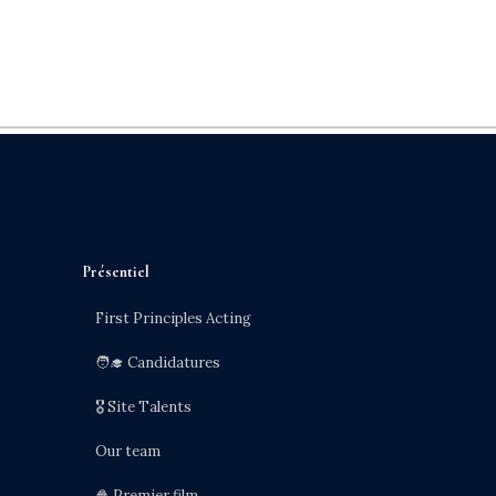
Présentiel
First Principles Acting
🧑‍🎓 Candidatures
🎖️ Site Talents
Our team
🍿 Premier film