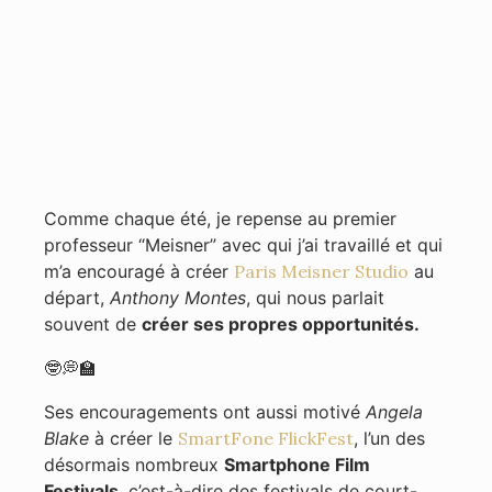
Comme chaque été, je repense au premier
professeur “Meisner” avec qui j’ai travaillé et qui
m’a encouragé à créer
Paris Meisner Studio
au
départ,
Anthony Montes
, qui nous parlait
souvent de
créer ses propres opportunités.
🤓💭🏫
Ses encouragements ont aussi motivé
Angela
Blake
à créer le
SmartFone FlickFest
, l’un des
désormais nombreux
Smartphone Film
Festivals
, c’est-à-dire des festivals de court-